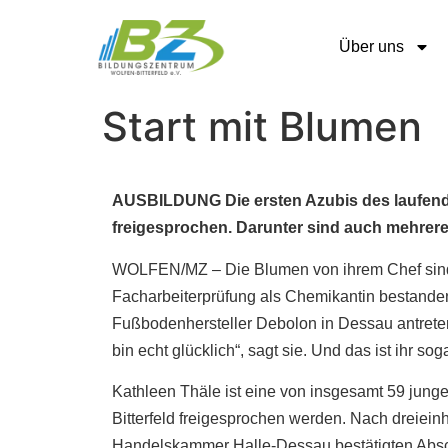
Über uns
Start mit Blumen
AUSBILDUNG Die ersten Azubis des laufen
freigesprochen. Darunter sind auch mehrer
WOLFEN/MZ – Die Blumen von ihrem Chef sind f
Facharbeiterprüfung als Chemikantin bestanden 
Fußbodenhersteller Debolon in Dessau antreten 
bin echt glücklich“, sagt sie. Und das ist ihr so
Kathleen Thäle ist eine von insgesamt 59 jung
Bitterfeld freigesprochen werden. Nach dreieinh
Handelskammer Halle-Dessau bestätigten Abschl