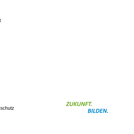
t
schutz