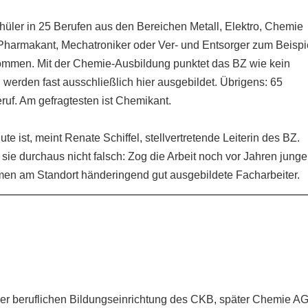
üler in 25 Berufen aus den Bereichen Metall, Elektro, Chemie
Pharmakant, Mechatroniker oder Ver- und Entsorger zum Beispi
ommen. Mit der Chemie-Ausbildung punktet das BZ wie kein
 werden fast ausschließlich hier ausgebildet. Übrigens: 65
uf. Am gefragtesten ist Chemikant.
e ist, meint Renate Schiffel, stellvertretende Leiterin des BZ.
gt sie durchaus nicht falsch: Zog die Arbeit noch vor Jahren junge
men am Standort händeringend gut ausgebildete Facharbeiter.
E
er beruflichen Bildungseinrichtung des CKB, später Chemie AG