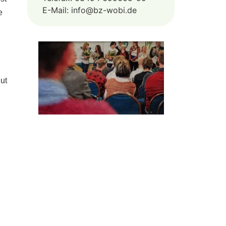
E-Mail: info@bz-wobi.de
e
ut
n