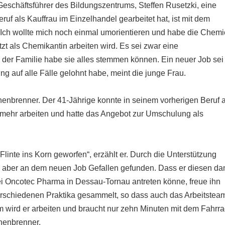
 Geschäftsführer des Bildungszentrums, Steffen Rusetzki, eine
eruf als Kauffrau im Einzelhandel gearbeitet hat, ist mit dem
Ich wollte mich noch einmal umorientieren und habe die Chemi
etzt als Chemikantin arbeiten wird. Es sei zwar eine
 der Familie habe sie alles stemmen können. Ein neuer Job sei
g auf alle Fälle gelohnt habe, meint die junge Frau.
henbrenner. Der 41-Jährige konnte in seinem vorherigen Beruf a
 mehr arbeiten und hatte das Angebot zur Umschulung als
Flinte ins Korn geworfen“, erzählt er. Durch die Unterstützung
er aber an dem neuen Job Gefallen gefunden. Dass er diesen da
i Oncotec Pharma in Dessau-Tornau antreten könne, freue ihn
erschiedenen Praktika gesammelt, so dass auch das Arbeitstea
em wird er arbeiten und braucht nur zehn Minuten mit dem Fahrra
henbrenner.