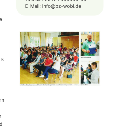
E-Mail: info@bz-wobi.de
e
ls
nn
m
d.