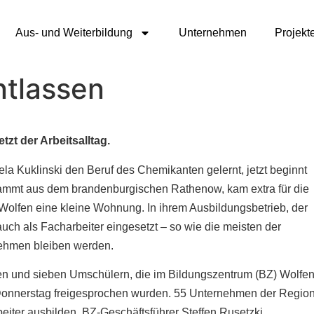
Aus- und Weiterbildung
Unternehmen
Projekt
ntlassen
zt der Arbeitsalltag.
 Kuklinski den Beruf des Chemikanten gelernt, jetzt beginnt
 stammt aus dem brandenburgischen Rathenow, kam extra für die
 Wolfen eine kleine Wohnung. In ihrem Ausbildungsbetrieb, der
ch als Facharbeiter eingesetzt – so wie die meisten der
nehmen bleiben werden.
en und sieben Umschülern, die im Bildungszentrum (BZ) Wolfen
m Donnerstag freigesprochen wurden. 55 Unternehmen der Regio
beiter ausbilden. BZ-Geschäftsführer Steffen Rusetzki