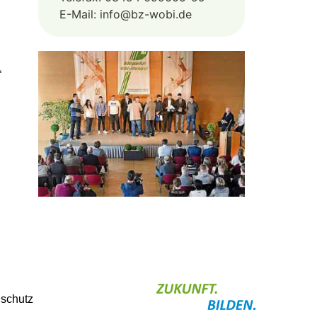
E-Mail: info@bz-wobi.de
“
schutz