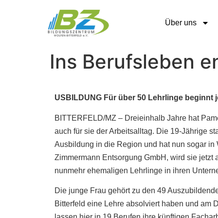
Über uns
Ins Berufsleben e
USBILDUNG Für über 50 Lehrlinge beginnt jet
BITTERFELD/MZ – Dreieinhalb Jahre hat Pamela
auch für sie der Arbeitsalltag. Die 19-Jährige
Ausbildung in die Region und hat nun sogar in
Zimmermann Entsorgung GmbH, wird sie jetzt au
nunmehr ehemaligen Lehrlinge in ihren Unter
Die junge Frau gehört zu den 49 Auszubildend
Bitterfeld eine Lehre absolviert haben und a
lassen hier in 19 Berufen ihre künftigen Fachar