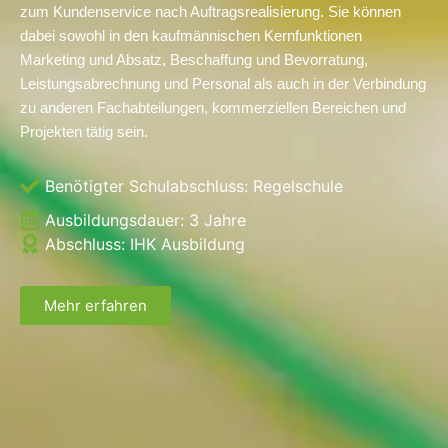
zum Kundenservice nach Auftragsrealisierung. Sie können
dabei sowohl in den kaufmännischen Kernfunktionen
Marketing und Absatz, Beschaffung und Bevorratung,
Leistungsabrechnung und Personal als auch in der Verbindung
zu anderen Fachabteilungen, kommerziellen Bereichen und
Projekten tätig sein.
Benötigter Schulabschluss:
Regelschule
Ausbildungsdauer:
3 Jahre
Abschluss: IHK Ausbildung
Mehr erfahren