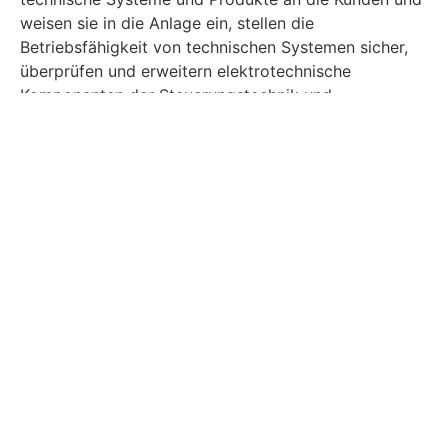
weisen sie in die Anlage ein, stellen die
Betriebsfähigkeit von technischen Systemen sicher,
überprüfen und erweitern elektrotechnische
Komponenten der Steuerungstechnik und
berücksichtigen Geschäftsprozesse und wenden
Qualitätsmanagement im Einsatzgebiet an.
Kontakt
Janine Neubert
Ausbildungsberatung
info@bz-wobi.de
03494 699605-0