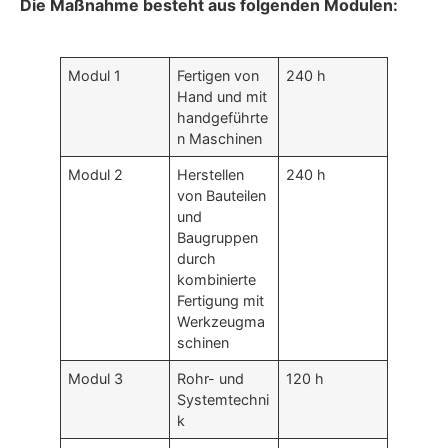
Die Maßnahme besteht aus folgenden Modulen:
Modul 1
Fertigen von
240 h
Hand und mit
handgeführte
n Maschinen
Modul 2
Herstellen
240 h
von Bauteilen
und
Baugruppen
durch
kombinierte
Fertigung mit
Werkzeugma
schinen
Modul 3
Rohr- und
120 h
Systemtechni
k