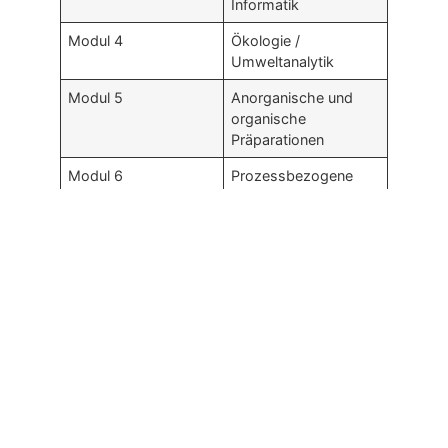
Informatik
Modul 4
Ökologie /
Umweltanalytik
Modul 5
Anorganische und
organische
Präparationen
Modul 6
Prozessbezogene
Arbeitstechniken
Modul 7
Werkstoffbearbeitung
Modul 7.1
Metallbearbeitung
Modul 7.2
Kunststoffbearbeitun
g
Modul 8
Elektrotechnik /
Messen, Steuern,
Regeln
Modul 9
Betriebserkundung