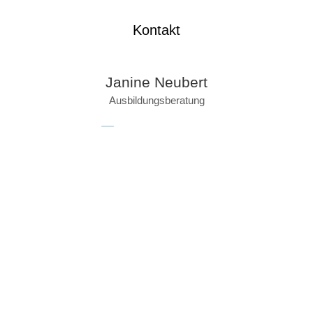
Kontakt
Janine Neubert
Ausbildungsberatung
info@bz-wobi.de
03494 699605-0
FAQ