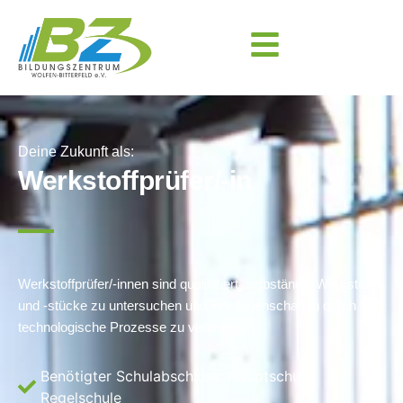
Deine Zukunft als:
Werkstoffprüfer/-in
Werkstoffprüfer/-innen sind qualifiziert, selbständig Werkstoffe
und -stücke zu untersuchen und ihre Eigenschaften durch
technologische Prozesse zu veränden.
Benötigter Schulabschluss:
Hauptschule
,
Regelschule